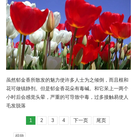
虽然郁金香所散发的魅力使许多人士为之倾倒，而且根和
花可做镇静剂。但是郁金香花朵有毒碱。和它呆上一两个
小时后会感觉头晕，严重的可导致中毒，过多接触易使人
毛发脱落
1
2
3
4
下一页
尾页
植物