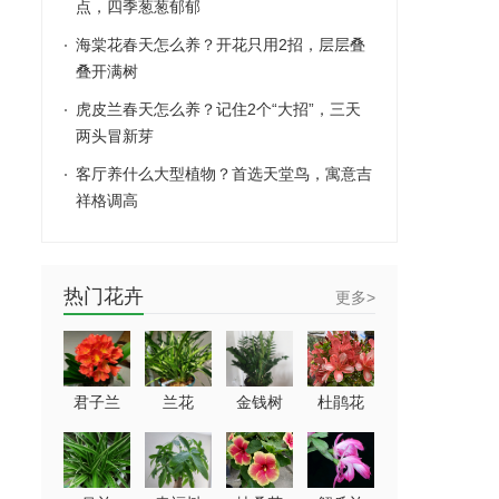
点，四季葱葱郁郁
海棠花春天怎么养？开花只用2招，层层叠
叠开满树
虎皮兰春天怎么养？记住2个“大招”，三天
两头冒新芽
客厅养什么大型植物？首选天堂鸟，寓意吉
祥格调高
热门花卉
更多>
君子兰
兰花
金钱树
杜鹃花