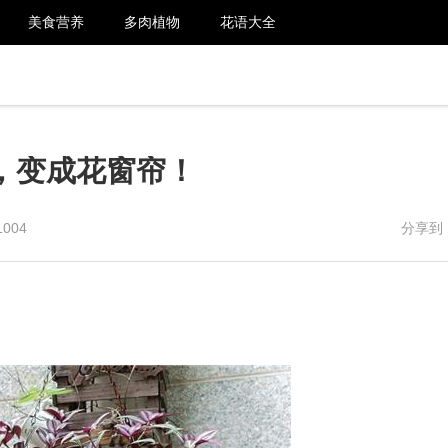
美食营养
多肉植物
花语大全
，变成花窗帘！
1004
分享到