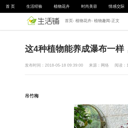
首 页
生活经验
植物花卉
时尚美容
情感交际
首页
-
植物花卉
-
植物趣闻
-正文
这4种植物能养成瀑布一样
发布时间：2018-05-18 09:39:00
来源：网络
阅读：
吊竹梅