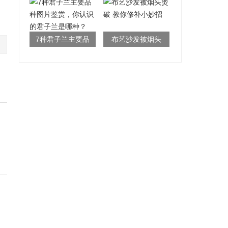
了！
细菌问题怎么解
决
7种君子兰主要品
布艺沙发被烟头
种图片鉴赏，你
烫破 教你修补小
认识的君子兰是
妙招
哪种？