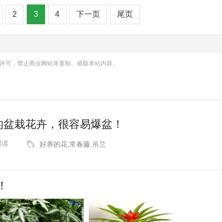
2
3
4
下一页
尾页
许可，禁止商业网站等复制、抓取本站内容。
的盆栽花卉，很容易爆盆！
阅读
好养的花,常春藤,吊兰

！