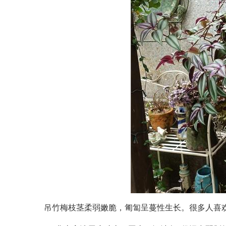
吊竹梅枝茎柔弱嫩脆，匍匐呈蔓性生长。很多人喜