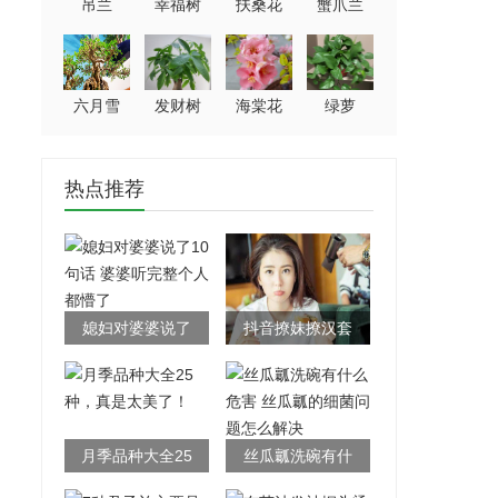
吊兰
幸福树
扶桑花
蟹爪兰
六月雪
发财树
海棠花
绿萝
热点推荐
媳妇对婆婆说了
抖音撩妹撩汉套
10句话 婆婆听完
路100条 男女老
整个人都懵了
少都请进
月季品种大全25
丝瓜瓤洗碗有什
种，真是太美
么危害 丝瓜瓤的