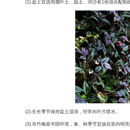
(1).盆土宜选用腐叶土、园土、河沙各1份混合配制
(2).生长季节保持盆土湿润，经常向叶片喷水。
(3).吊竹梅喜半阴环境，春、秋季节宜放在室内